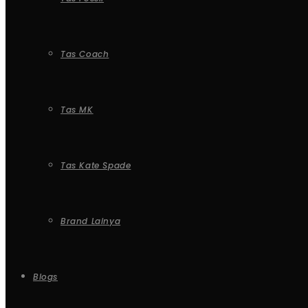
Tas Coach
Tas MK
Tas Kate Spade
Brand Lainya
Blogs