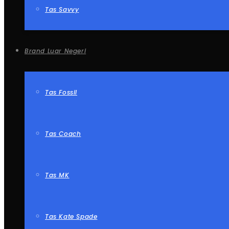
Tas Savvy
Brand Luar Negeri
Tas Fossil
Tas Coach
Tas MK
Tas Kate Spade