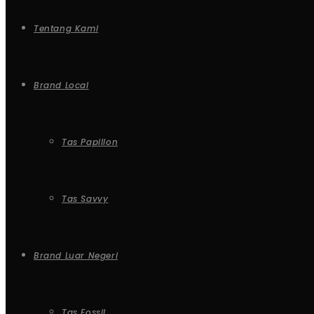
Tentang Kami
Brand Local
Tas Papillon
Tas Savvy
Brand Luar Negeri
Tas Fossil