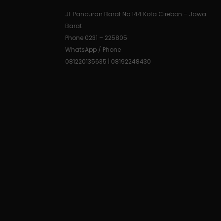
Jl. Pancuran Barat No.144 Kota Cirebon – Jawa
Barat
Phone 0231 – 225805
WhatsApp / Phone
081220135635 | 08192248430