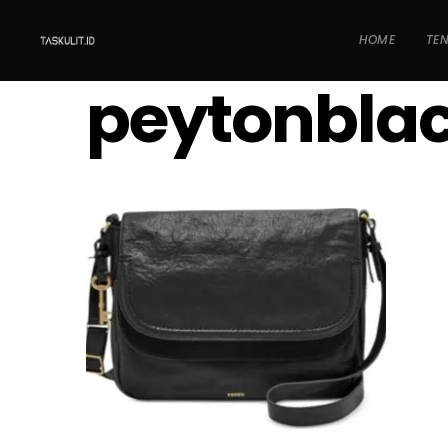
HOME
TE
peytonblac