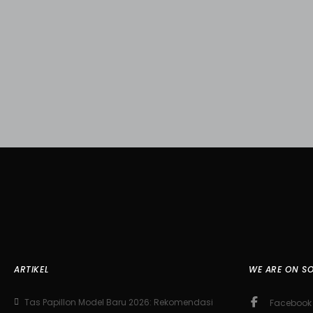
ARTIKEL
WE ARE ON SO
Tas Papillon Model Baru 2026: Rekomendasi
Facebook