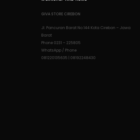
GIVA STORE CIREBON
Jl. Pancuran Barat No.144 Kota Cirebon – Jawa
Barat
Phone 0231 – 225805
WhatsApp / Phone
081220135635 | 08192248430