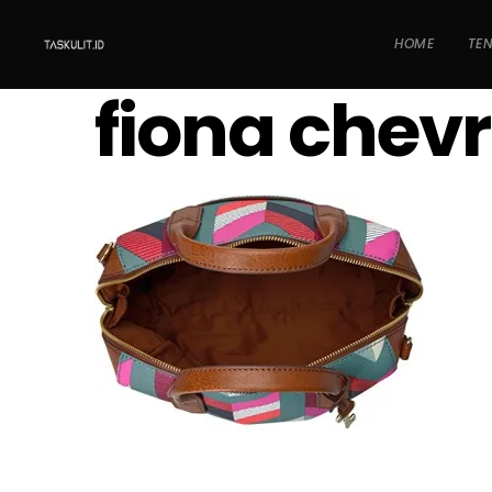
HOME
TE
fiona chev