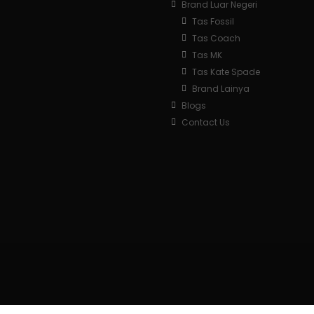
Brand Luar Negeri
Tas Fossil
Tas Coach
Tas MK
Tas Kate Spade
Brand Lainya
Blogs
Contact Us