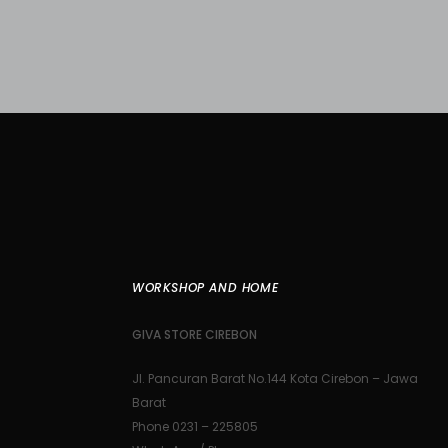
WORKSHOP AND HOME
GIVA STORE CIREBON
Jl. Pancuran Barat No.144 Kota Cirebon – Jawa
Barat
Phone 0231 – 225805