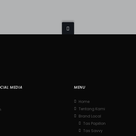
CIAL MEDIA
MENU
Home
Tentang Kami
m
Brand Local
Tas Papillon
Tas Savvy