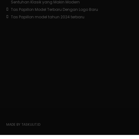
Sentuhan Klasik yang Makin Modern
Tas Papillon Model Terbaru Dengan Logo Baru
Tas Papillon model tahun 2024 terbaru
MADE BY TASKULIT.ID