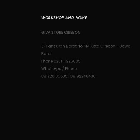
WORKSHOP AND HOME
GIVA STORE CIREBON
Jl. Pancuran Barat No.144 Kota Cirebon – Jawa
Barat
Phone 0231 – 225805
WhatsApp / Phone
081220135635 | 08192248430