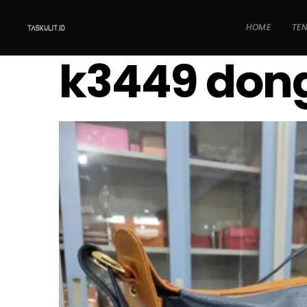
HOME
TE
k3449 don