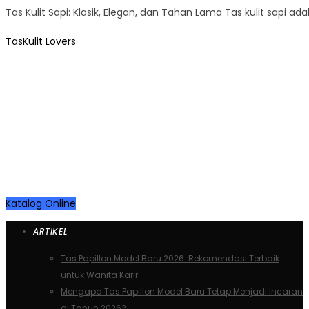
Tas Kulit Sapi: Klasik, Elegan, dan Tahan Lama Tas kulit sapi a
TasKulit Lovers
KEREN KAN …. ?
Ayooo Diborong… Ready Stock
Online
Katalog Online
ARTIKEL
Tas Papillon Model Baru 2026: Rekomendasi Terbaik
untuk Wanita Karir
Mengapa Tas Papillon Model Baru Tetap Menjadi Incaran
di Tahun 2026?