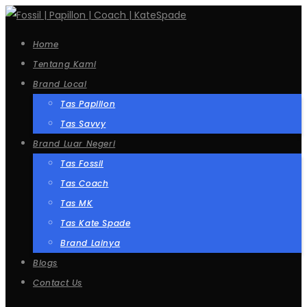
Home
Tentang Kami
Brand Local
Tas Papillon
Tas Savvy
Brand Luar Negeri
Tas Fossil
Tas Coach
Tas MK
Tas Kate Spade
Brand Lainya
Blogs
Contact Us