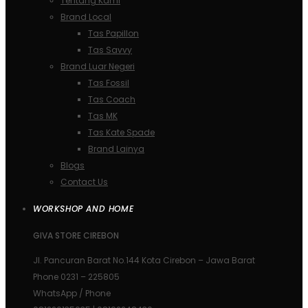
Tentang Kami
Brand Local
Tas Papillon
Tas Savvy
Brand Luar Negeri
Tas Fossil
Tas Coach
Tas MK
Tas Kate Spade
Brand Lainya
Blogs
Contact Us
WORKSHOP AND HOME
GIVA STORE CIREBON
Jl. Pancuran Barat No.144 Kota Cirebon – Jawa Barat
Phone 0231 – 225805
WhatsApp / Phone