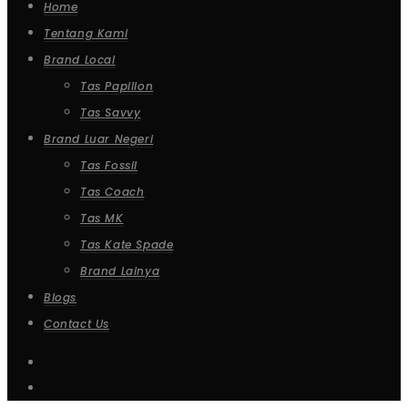
Home
Tentang Kami
Brand Local
Tas Papillon
Tas Savvy
Brand Luar Negeri
Tas Fossil
Tas Coach
Tas MK
Tas Kate Spade
Brand Lainya
Blogs
Contact Us