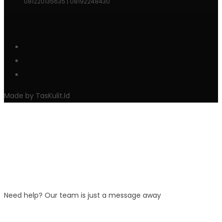
081220135635 | 08192248430
Made by TasKulit.Id
Need help? Our team is just a message away