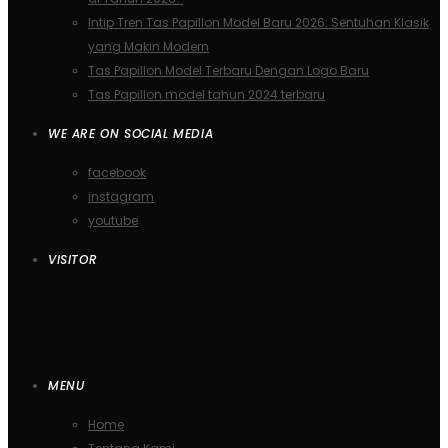
Intip Tren Tas Papillon Model Baru 2026: Sentuhan Klasik
yang Makin Modern
Tas Papillon Model Terbaru Dengan Logo Baru
Tas Papillon model tahun 2024 terbaru
WE ARE ON SOCIAL MEDIA
facebook
instagram
youtube
VISITOR
MENU
Home