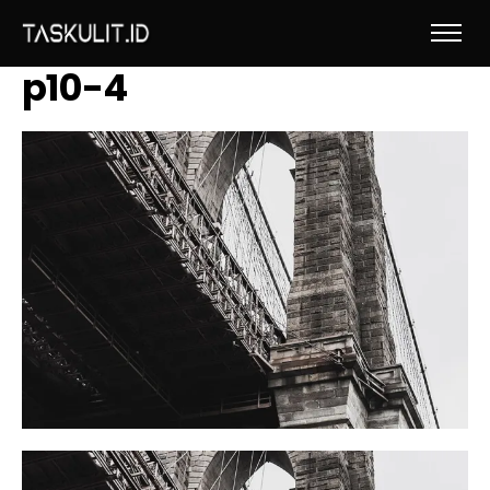
p10-4