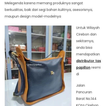
Melegenda karena memang produknya sangat
berkualitas, baik dari segi bahan kulitnya, asesorisnya,
maupun design model-modelnya
Untuk Wilayah
Cirebon dan
sekitarnya,
anda bisa
mendapatkan
distributor tas
papillon
resmi
di
Jalan
Pancuran
Barat No.144
KOta Cirebon,